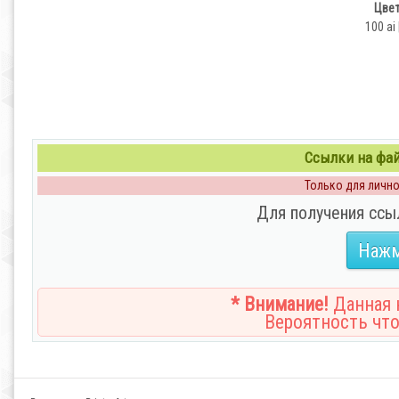
Цвет
100 ai
Ссылки на файл
Только для личног
Для получения ссы
Нажм
* Внимание!
Данная н
Вероятность что