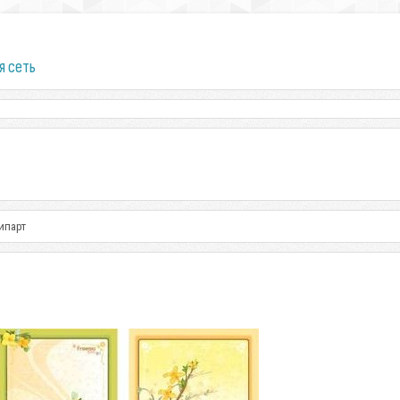
я сеть
ипарт