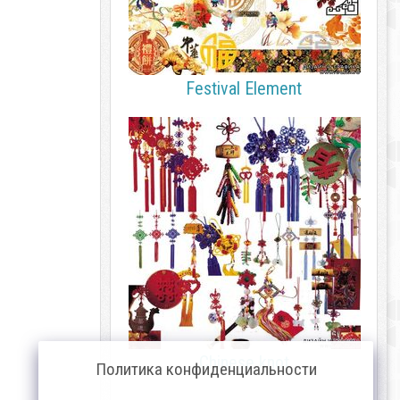
Festival Element
Chinese knot
Политика конфиденциальности