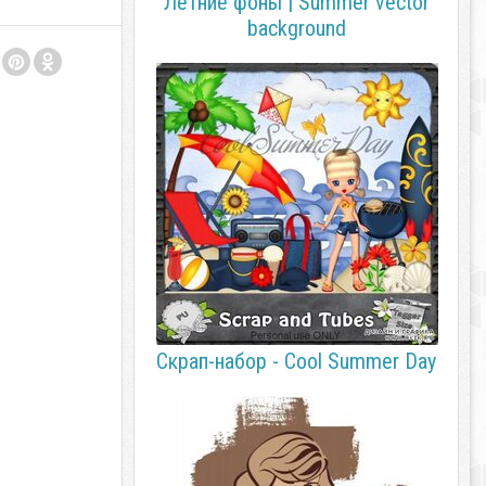
Летние фоны | Summer vector
background
Скрап-набор - Cool Summer Day