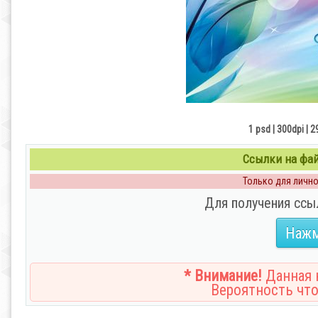
1 psd | 300dpi | 
Ссылки на файл
Только для личног
Для получения ссы
Нажм
* Внимание!
Данная н
Вероятность что