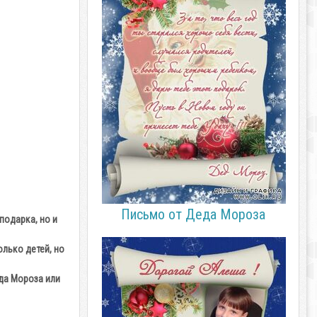
Письмо от Деда Мороза
подарка, но и
лько детей, но
да Мороза или