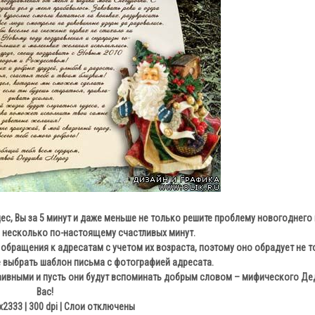
с, Вы за 5 минут и даже меньше не только решите проблему новогоднего 
 несколько по-настоящему счастливых минут.
бращения к адресатам с учетом их возраста, поэтому оно обрадует не то
е выбрать шаблон письма с фотографией адресата.
наивными и пусть они будут вспоминать добрым словом – мифического Де
Вас!
x2333 | 300 dpi | Слои отключены