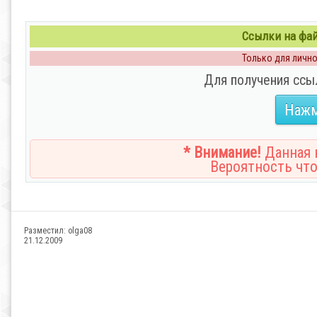
Ссылки на файл
Только для личног
Для получения ссы
Нажм
* Внимание!
Данная н
Вероятность что
Разместил:
olga08
21.12.2009