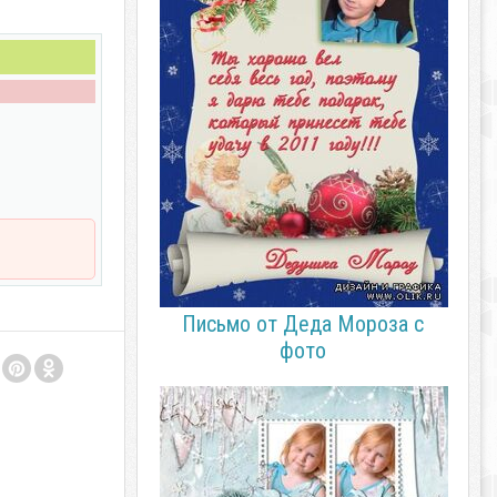
Письмо от Деда Мороза с
фото