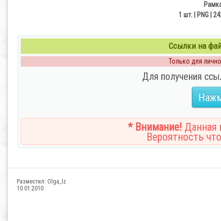
Рамка
1 шт. | PNG | 2
Ссылки на файл
Только для личног
Для получения ссы
Нажм
* Внимание!
Данная н
Вероятность что
Разместил:
Olga_lz
10.01.2010