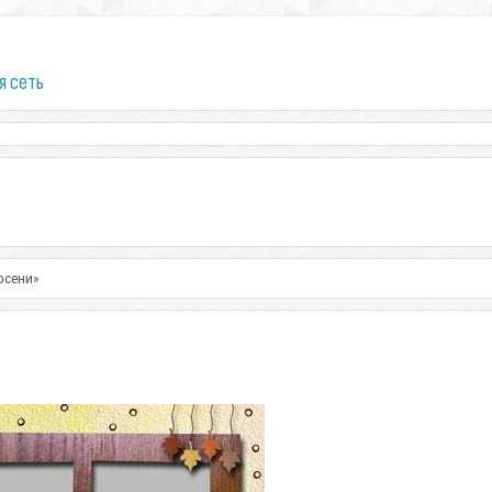
я сеть
осени»