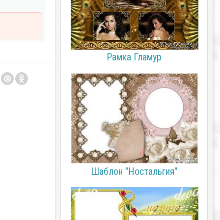
Рамка Гламур
Шаблон "Ностальгия"