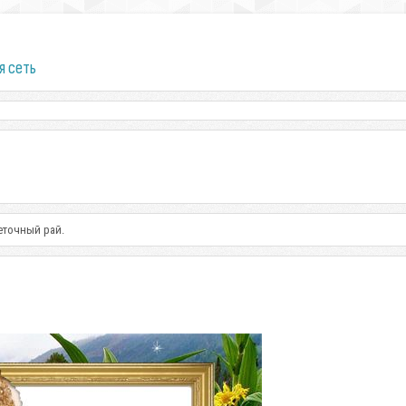
я сеть
еточный рай.