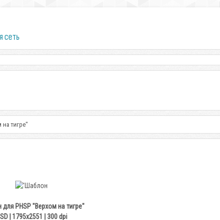
я сеть
 на тигре"
 для PHSP "Верхом на тигре"
SD | 1795x2551 | 300 dpi