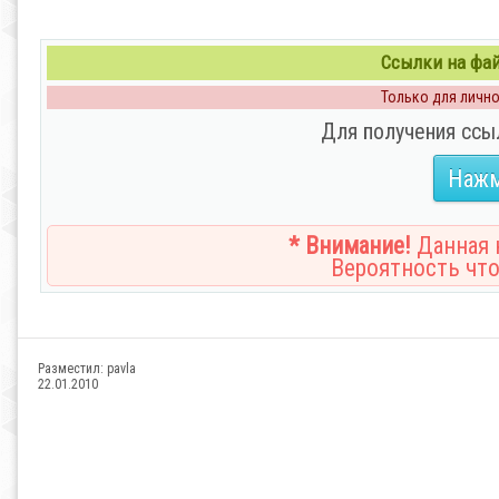
Ссылки на файл
Только для личног
Для получения ссы
Нажм
* Внимание!
Данная н
Вероятность что
Разместил:
pavla
22.01.2010