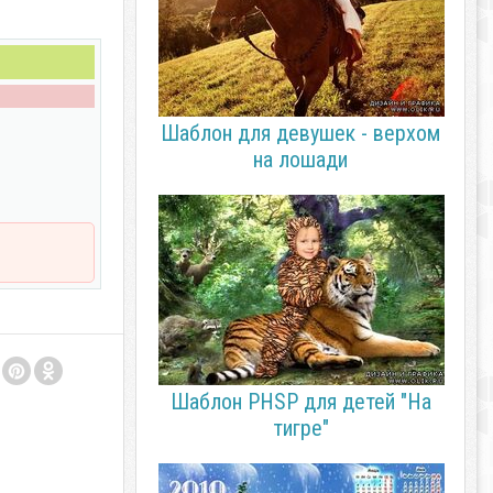
Шаблон для девушек - верхом
на лошади
Шаблон PHSP для детей "На
тигре"