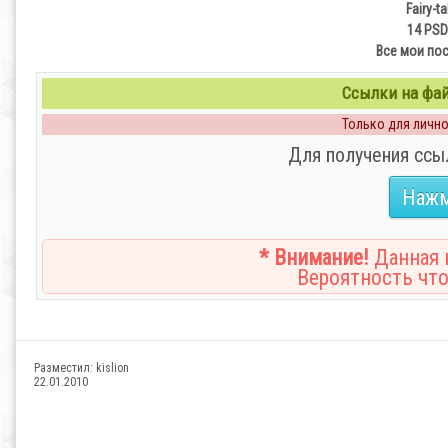
Fairy-
14 PSD 
Все мои по
Ссылки на файл
Только для личног
Для получения ссы
Нажм
* Внимание!
Данная н
Вероятность что
Разместил:
kislion
22.01.2010