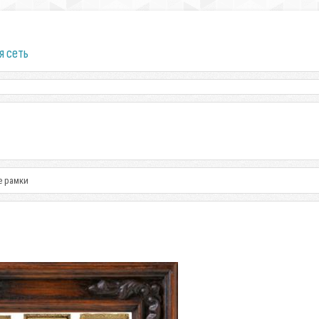
я сеть
ые рамки