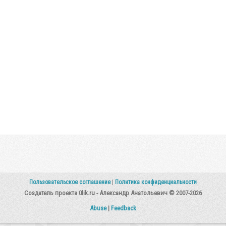
Пользовательское соглашение
|
Политика конфиденциальности
Создатель проекта 0lik.ru - Александр Анатольевич © 2007-2026
Abuse
|
Feedback