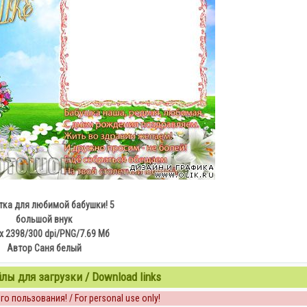
тка для любимой бабушки! 5
большой внук
x 2398/300 dpi/PNG/7.69 Мб
Автор Саня белый
ы для загрузки / Download links
о пользования! / For personal use only!