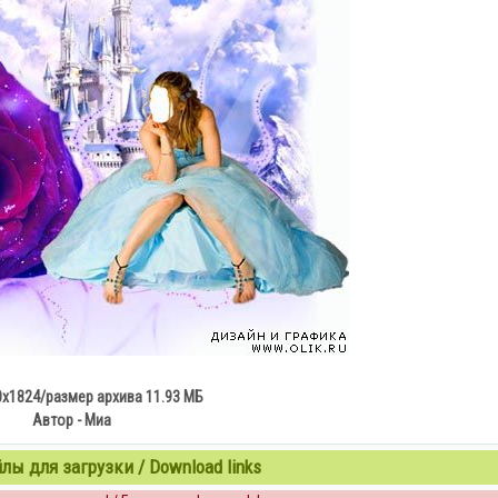
x1824/размер архива 11.93 МБ
Автор - Миа
ы для загрузки / Download links