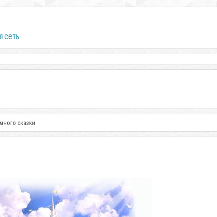
я сеть
много сказки