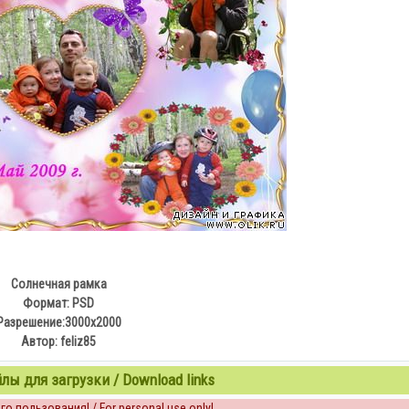
Солнечная рамка
Формат: PSD
Разрешение:3000х2000
Автор: feliz85
ы для загрузки / Download links
о пользования! / For personal use only!