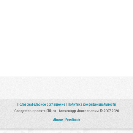
Пользовательское соглашение
|
Политика конфиденциальности
Создатель проекта 0lik.ru - Александр Анатольевич © 2007-2026
Abuse
|
Feedback