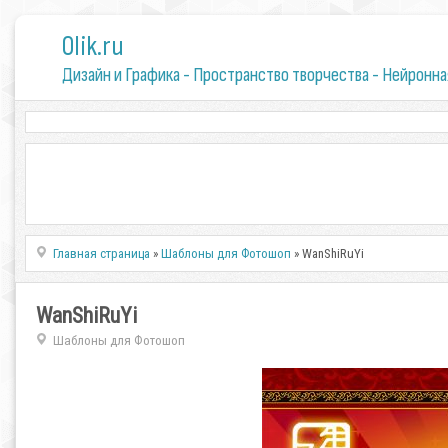
0lik.ru
Дизайн и Графика - Пространство творчества - Нейронна
Главная страница
»
Шаблоны для Фотошоп
» WanShiRuYi
WanShiRuYi
Шаблоны для Фотошоп