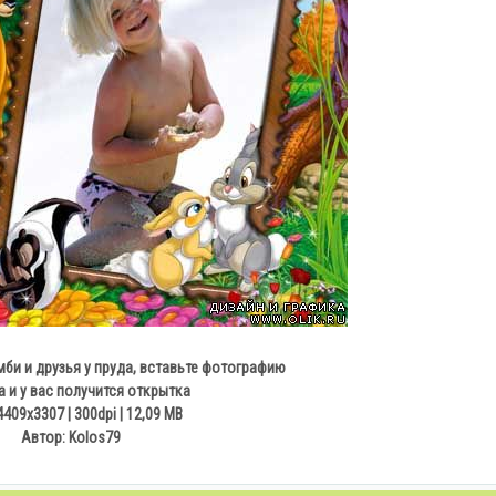
би и друзья у пруда, вставьте фотографию
а и у вас получится открытка
4409х3307 | 300dpi | 12,09 МB
Автор: Kolos79