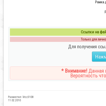
Рамка 
Ссылки на файл
Только для личног
Для получения ссы
Нажм
* Внимание!
Данная н
Вероятность что
Разместил:
ktcz3108
11.02.2010