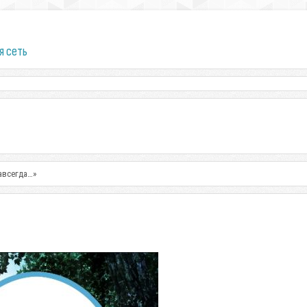
я сеть
авсегда…»