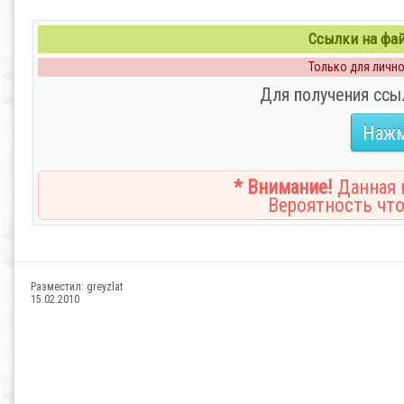
Ссылки на файл
Только для личног
Для получения ссы
Нажм
* Внимание!
Данная н
Вероятность что
Разместил:
greyzlat
15.02.2010