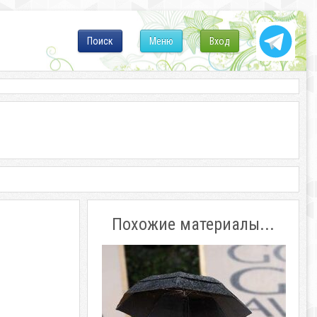
Поиск
Меню
Вход
Похожие материалы...