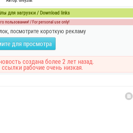
Автор: Greyzlat
ы для загрузки / Download links
о пользования! / For personal use only!
лок, посмотрите короткую рекламу
ите для просмотра
овость создана более 2 лет назад.
 ссылки рабочие очень низкая.