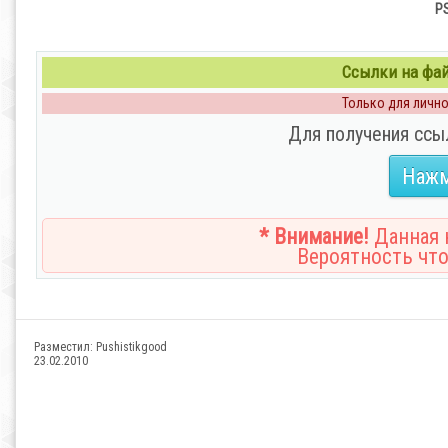
PS
Ссылки на файл
Только для личног
Для получения ссы
Нажм
* Внимание!
Данная н
Вероятность что
Разместил:
Pushistikgood
23.02.2010