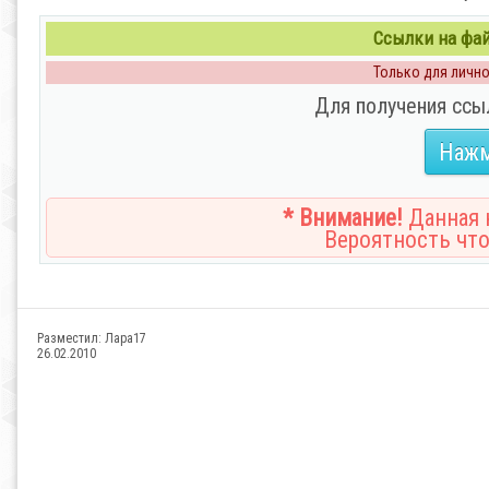
Ссылки на файл
Только для личног
Для получения ссы
Нажм
* Внимание!
Данная н
Вероятность что
Разместил:
Лара17
26.02.2010