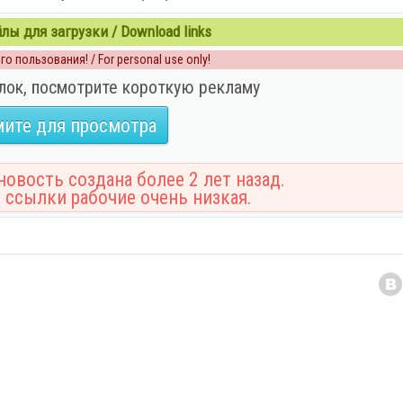
ы для загрузки / Download links
о пользования! / For personal use only!
лок, посмотрите короткую рекламу
ите для просмотра
овость создана более 2 лет назад.
 ссылки рабочие очень низкая.