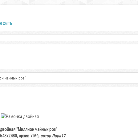
я сеть
он чайных роз"
двойная "Миллион чайных роз"
3543х2480, архив 7 Мб,
автор Лара17