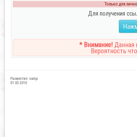
Только для личног
Для получения ссы
Нажм
* Внимание!
Данная н
Вероятность что
Разместил:
namp
01.03.2010