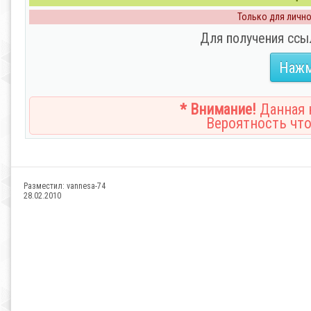
Только для личног
Для получения ссы
Нажм
* Внимание!
Данная н
Вероятность что
Разместил:
vannesa-74
28.02.2010