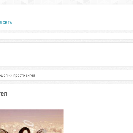
я сеть
шоп - Я просто ангел
гел