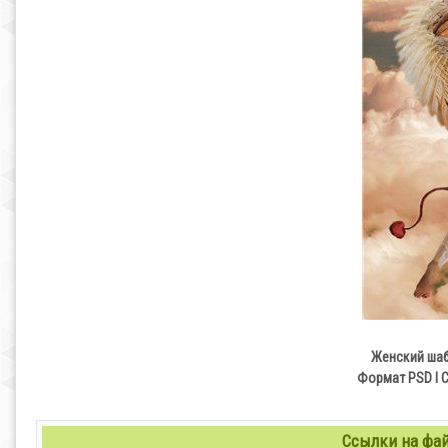
Женский шаб
Формат PSD l С
Ссылки на файл