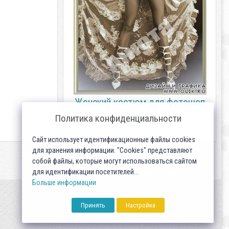
Женский костюм для фотошоп
- Ангел
Политика конфиденциальности
Сайт использует идентификационные файлы cookies
для хранения информации. "Cookies" представляют
собой файлы, которые могут использоваться сайтом
для идентификации посетителей...
Больше информации
Принять
Настройка