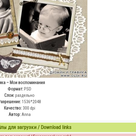
мка – Мои воспоминания
Формат:
PSD
Слои:
раздельно
Разрешение:
1536*2048
Качество:
300 dpi
Автор:
Anna
ы для загрузки / Download links