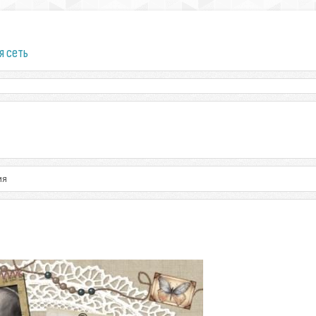
я сеть
ия