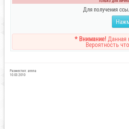
Только для личног
Для получения ссы
Нажм
* Внимание!
Данная н
Вероятность что
Разместил:
annna
10.03.2010