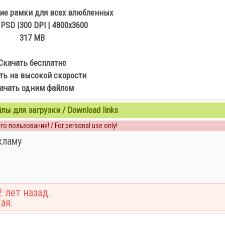
ие рамки для всех влюбленных
| PSD |300 DPI | 4800х3600
317 MB
Скачать бесплатно
ть на высокой скорости
ачать одним файлом
ы для загрузки / Download links
о пользования! / For personal use only!
кламу
 лет назад.
ая.