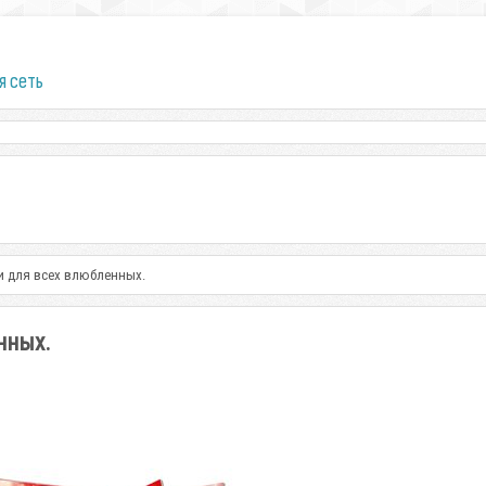
я сеть
и для всех влюбленных.
нных.