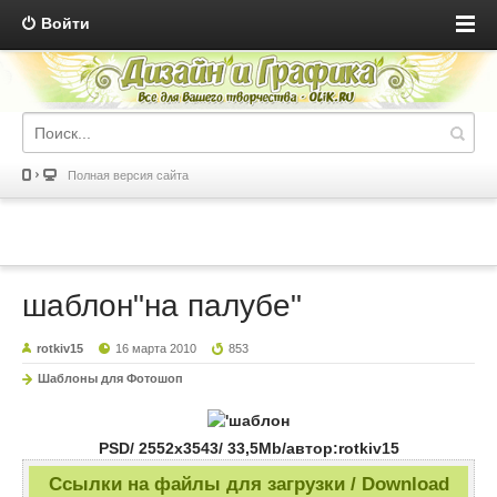
Войти
Полная версия сайта
шаблон"на палубе"
rotkiv15
16 марта 2010
853
Шаблоны для Фотошоп
PSD/ 2552x3543/ 33,5Mb/автор:rotkiv15
Ссылки на файлы для загрузки / Download