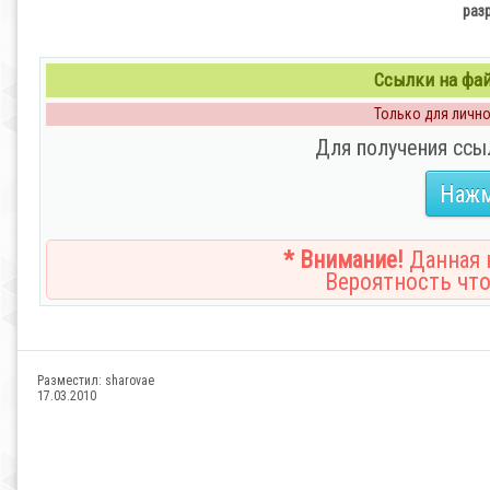
раз
Ссылки на файл
Только для личног
Для получения ссы
Нажм
* Внимание!
Данная н
Вероятность что
Разместил:
sharovae
17.03.2010