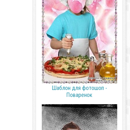
Шаблон для фотошоп -
Поваренок