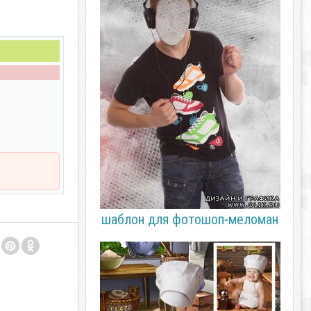
шаблон для фотошоп-меломан