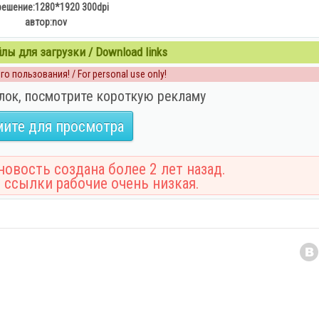
решение:1280*1920 300dpi
автор:nov
ы для загрузки / Download links
о пользования! / For personal use only!
лок, посмотрите короткую рекламу
ите для просмотра
овость создана более 2 лет назад.
 ссылки рабочие очень низкая.