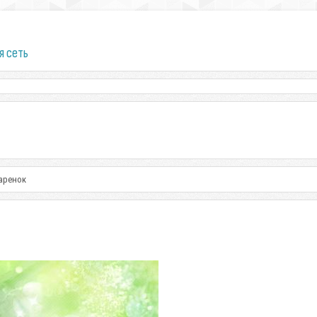
я сеть
аренок