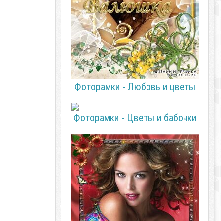
Фоторамки - Любовь и цветы
Фоторамки - Цветы и бабочки