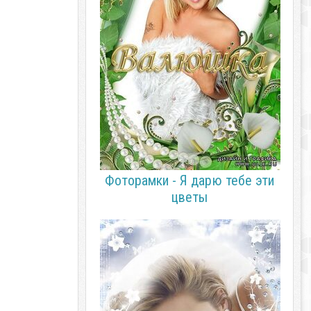
Фоторамки - Я дарю тебе эти
цветы