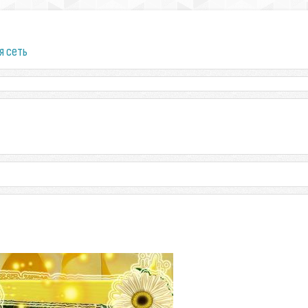
я сеть