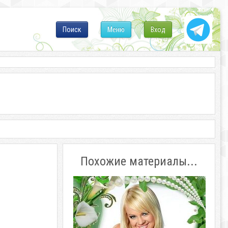
Поиск
Меню
Вход
Похожие материалы...