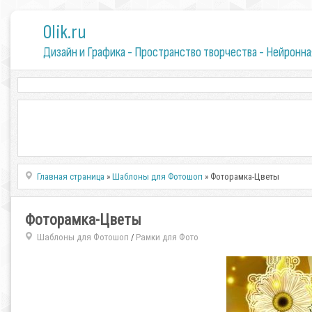
0lik.ru
Дизайн и Графика - Пространство творчества - Нейронна
Главная страница
»
Шаблоны для Фотошоп
» Фоторамка-Цветы
Фоторамка-Цветы
Шаблоны для Фотошоп
Рамки для Фото
/