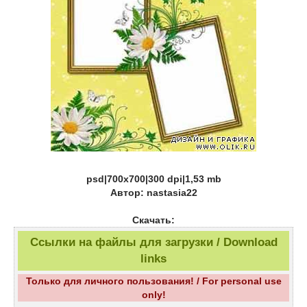
psd|700x700|300 dpi|1,53 mb
Автор: nastasia22
Скачать:
Ссылки на файлы для загрузки / Download
links
Только для личного пользования! / For personal use
only!