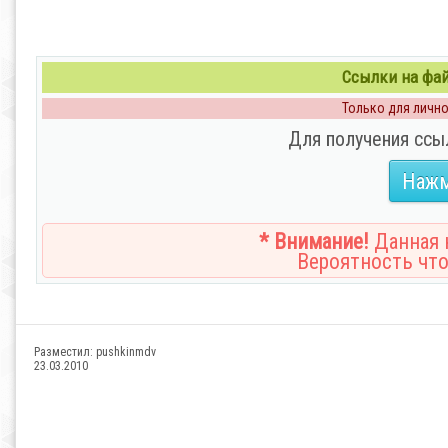
Ссылки на файл
Только для личног
Для получения ссы
Нажм
* Внимание!
Данная н
Вероятность что
Разместил:
pushkinmdv
23.03.2010