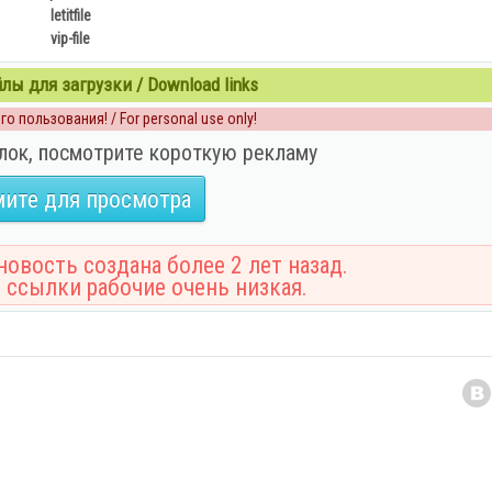
letitfile
vip-file
ы для загрузки / Download links
о пользования! / For personal use only!
лок, посмотрите короткую рекламу
ите для просмотра
овость создана более 2 лет назад.
 ссылки рабочие очень низкая.