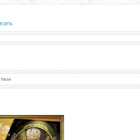
я сеть
 Пасхе