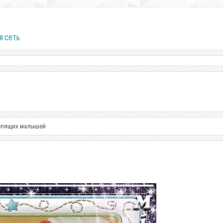
я сеть
 спящих малышей