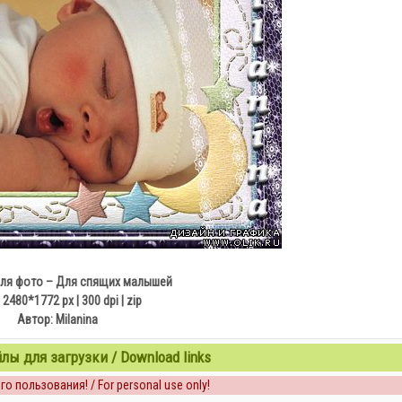
ля фото – Для спящих малышей
 2480*1772 px | 300 dpi | zip
Автор: Milanina
ы для загрузки / Download links
о пользования! / For personal use only!