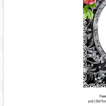
Рамк
psd | 20х15c