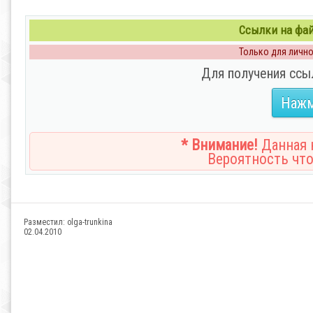
Ссылки на файл
Только для личног
Для получения ссы
Нажм
* Внимание!
Данная н
Вероятность что
Разместил:
olga-trunkina
02.04.2010