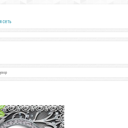
я сеть
 узор