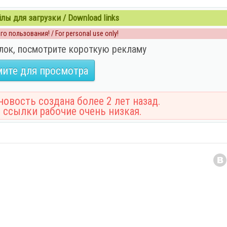
ы для загрузки / Download links
о пользования! / For personal use only!
лок, посмотрите короткую рекламу
ите для просмотра
овость создана более 2 лет назад.
 ссылки рабочие очень низкая.