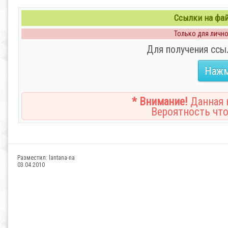
Ссылки на файл
Только для личног
Для получения ссы
Нажм
* Внимание!
Данная н
Вероятность что
Разместил:
lantana-na
03.04.2010