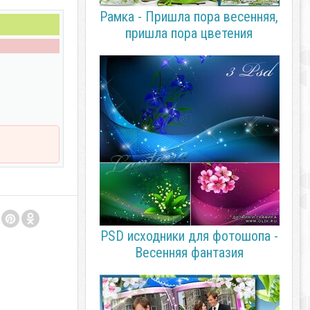
Рамка - Пришла пора весенняя,
пришла пора цветения
PSD исходники для фотошопа -
Весенняя фантазия