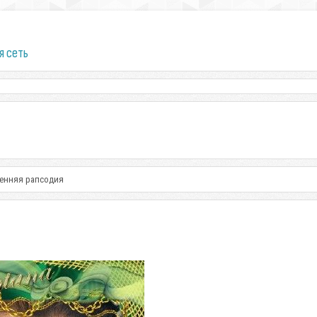
я сеть
сенняя рапсодия