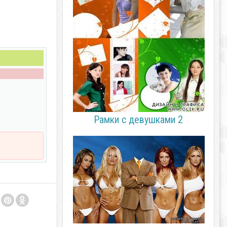
Рамки с девушками 2