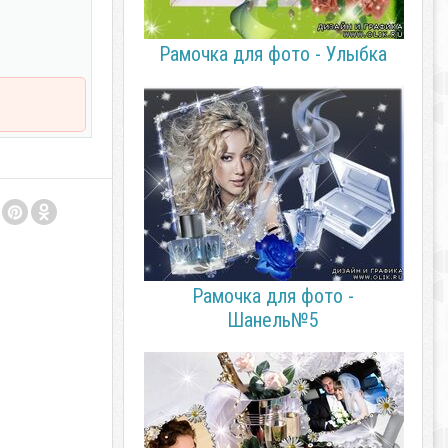
Рамочка для фото - Улыбка
Рамочка для фото -
Шанель№5