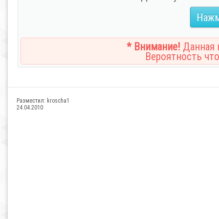
Нажм
* Внимание!
Данная н
Вероятность что
Разместил:
kroscha1
24.04.2010