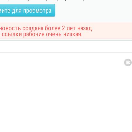
ите для просмотра
овость создана более 2 лет назад.
 ссылки рабочие очень низкая.