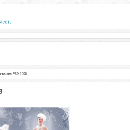
я сеть
ические PSD 1008
8