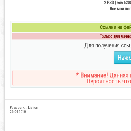
2 PSD | min 620
Все мои по
Ссылки на файл
Только для личног
Для получения ссы
Нажм
* Внимание!
Данная н
Вероятность что
Разместил:
kislion
26.04.2010