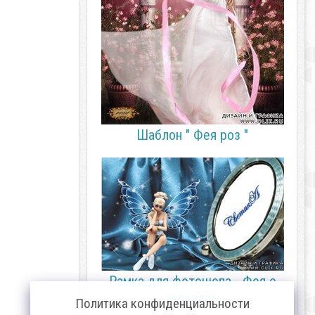
Шаблон " Фея роз "
Рамка для фотошопа - Фея с
зеркалом
Политика конфиденциальности