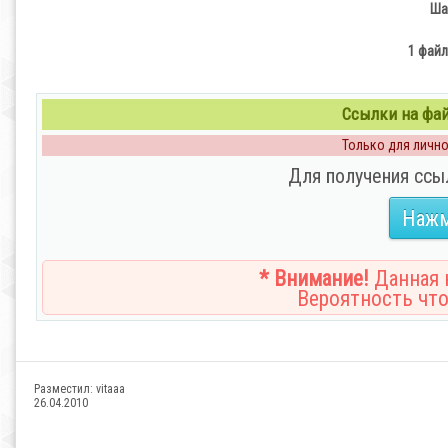
Ша
1 файл
Ссылки на файл
Только для личног
Для получения ссы
Нажм
* Внимание!
Данная н
Вероятность что
Разместил:
vitaaa
26.04.2010