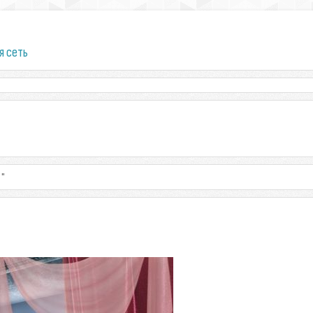
я сеть
 "