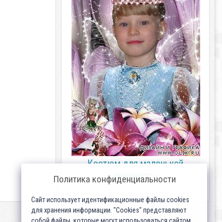
Костюм для маленькой
принцессы
Политика конфиденциальности
Сайт использует идентификационные файлы cookies
для хранения информации. "Cookies" представляют
собой файлы, которые могут использоваться сайтом