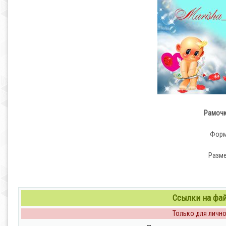
Рамочк
Форма
Разме
Ссылки на файл
Только для личног