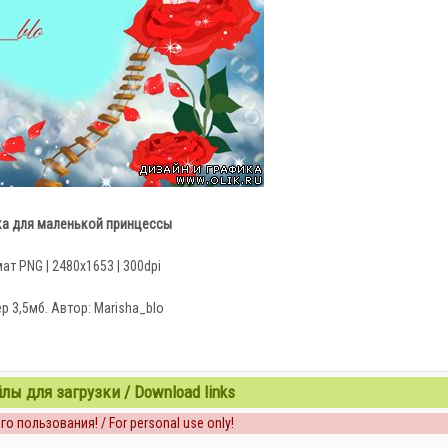
а для маленькой принцессы
т PNG | 2480x1653 | 300dpi
р 3,5мб. Автор: Marisha_blo
ы для загрузки / Download links
о пользования! / For personal use only!