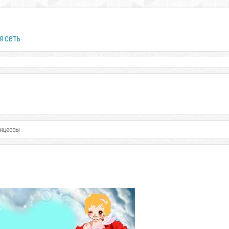
я сеть
инцессы