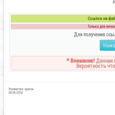
P
Ссылки на файл
Только для личног
Для получения ссы
Нажм
* Внимание!
Данная н
Вероятность что
Разместил:
эрагон
03.05.2010