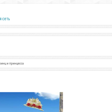
я сеть
ринц и принцесса