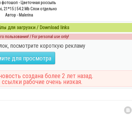
 фотошоп - Цветочная россыпь
pi, 21*15 | 54.2 Мb Слои отдельно
Автор - Malerina
ы для загрузки / Download links
о пользования! / For personal use only!
лок, посмотрите короткую рекламу
ите для просмотра
овость создана более 2 лет назад.
 ссылки рабочие очень низкая.