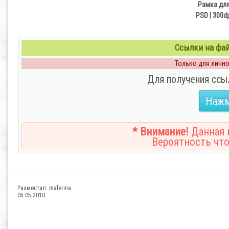
Рамка для
PSD | 300d
Ссылки на файл
Только для личног
Для получения ссы
Нажм
* Внимание!
Данная н
Вероятность что
Разместил:
malerina
05.05.2010