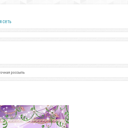
я сеть
точная россыпь