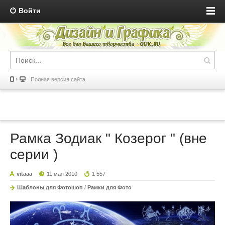
Войти
Полная версия сайта
Рамка Зодиак " Козерог " (вне
серии )
vitaaa
11 мая 2010
1 557
Шаблоны для Фотошоп
/
Рамки для Фото