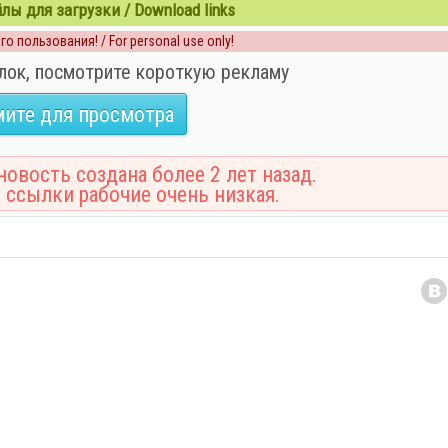
ы для загрузки / Download links
о пользования! / For personal use only!
лок, посмотрите короткую рекламу
ите для просмотра
овость создана более 2 лет назад.
 ссылки рабочие очень низкая.