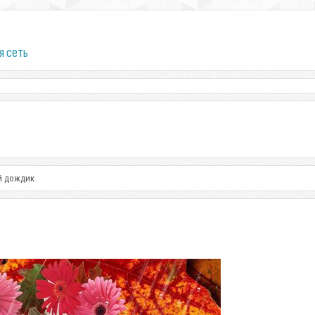
я сеть
й дождик