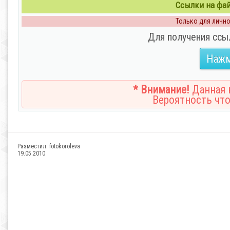
Ссылки на файл
Только для личног
Для получения ссы
Нажм
* Внимание!
Данная н
Вероятность что
Разместил:
fotokoroleva
19.05.2010