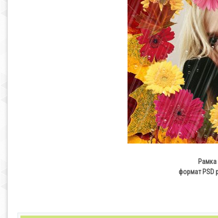
Рамка 
формат PSD р