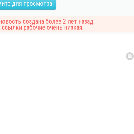
ите для просмотра
овость создана более 2 лет назад.
 ссылки рабочие очень низкая.