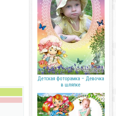
Детская фоторамка – Девочка
в шляпке