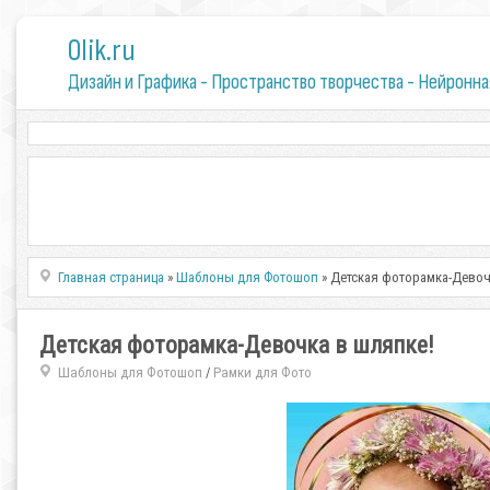
0lik.ru
Дизайн и Графика - Пространство творчества - Нейронна
Главная страница
»
Шаблоны для Фотошоп
» Детская фоторамка-Девоч
Детская фоторамка-Девочка в шляпке!
Шаблоны для Фотошоп
Рамки для Фото
/