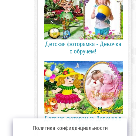
Детская фоторамка - Девочка
с обручем!
Детская фоторамка-Девочка в
шляпке!
Политика конфиденциальности