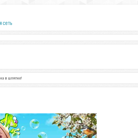
я сеть
ка в шляпке!