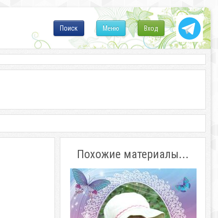
Поиск
Меню
Вход
Похожие материалы...