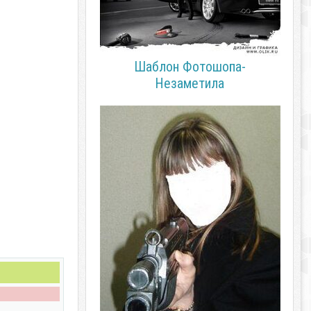
Шаблон Фотошопа-
Незаметила