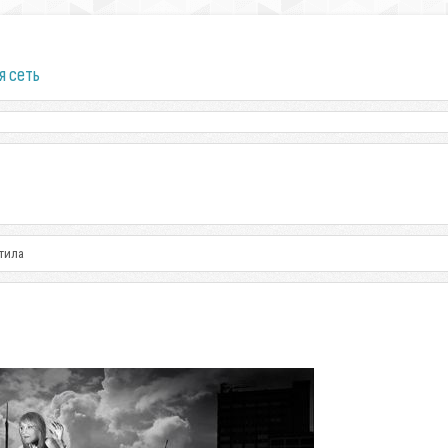
я сеть
тила