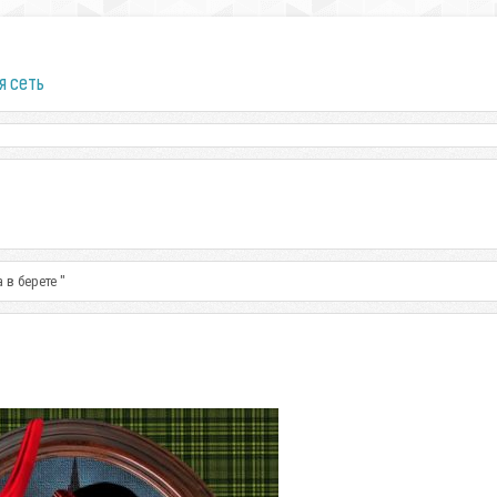
я сеть
 в берете "