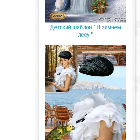
Детский шаблон " В зимнем
лесу "