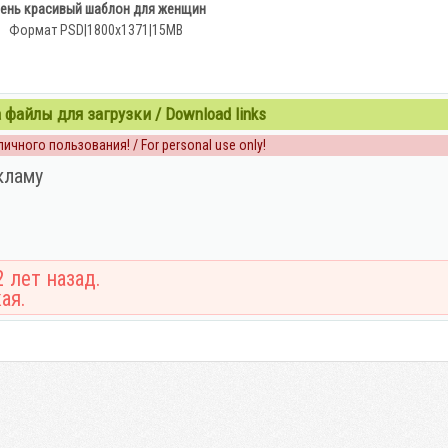
ень красивый шаблон для женщин
Формат PSD|1800x1371|15MB
 файлы для загрузки / Download links
ичного пользования! / For personal use only!
кламу
 лет назад.
ая.