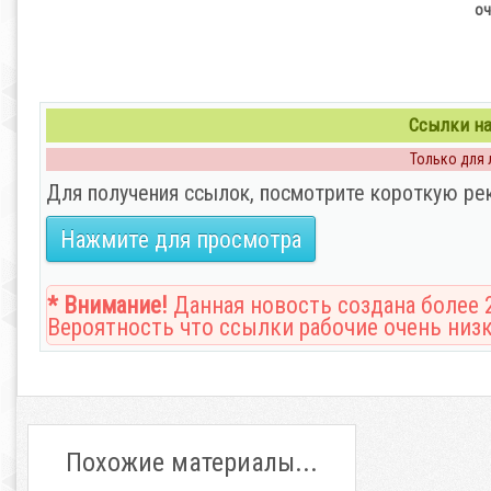
оч
Ссылки на
Только для л
Для получения ссылок, посмотрите короткую ре
Нажмите для просмотра
* Внимание!
Данная новость создана более 2
Вероятность что ссылки рабочие очень низк
Похожие материалы...