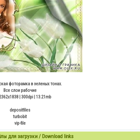
кая фоторамка в зеленых тонах.
Все слои рабочие
2362х1838 | 300dpi | 13.21mb
depositfiles
turbobit
vip-file
ы для загрузки / Download links