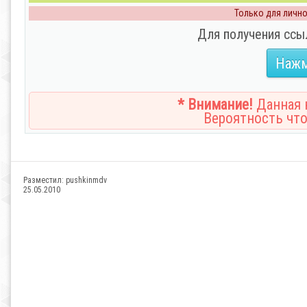
Только для личног
Для получения ссы
Нажм
* Внимание!
Данная н
Вероятность что
Разместил:
pushkinmdv
25.05.2010