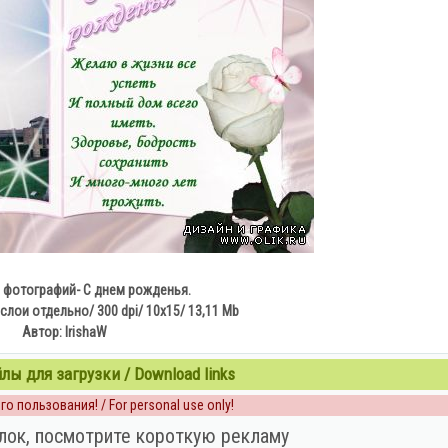
 фотографий- С днем рожденья.
слои отдельно/ 300 dpi/ 10x15/ 13,11 Mb
Автор: IrishaW
ы для загрузки / Download links
о пользования! / For personal use only!
лок, посмотрите короткую рекламу