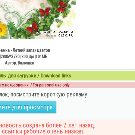
амка - Летний запах цветов
|2835*3780| 300 dpi |101МБ
Автор: Валюшка
ы для загрузки / Download links
о пользования! / For personal use only!
лок, посмотрите короткую рекламу
ите для просмотра
овость создана более 2 лет назад.
 ссылки рабочие очень низкая.