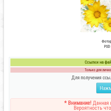
Фотор
PSD 
Ссылки на файл
Только для личног
Для получения ссы
Нажм
* Внимание!
Данная н
Вероятность что