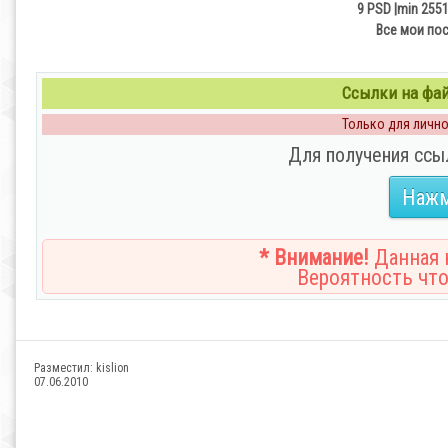
9 PSD |min 2551
Все мои по
Ссылки на файл
Только для личног
Для получения ссы
Нажм
* Внимание!
Данная н
Вероятность что
Разместил:
kislion
07.06.2010