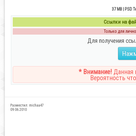
37 MB | PSD T
Ссылки на файл
Только для личног
Для получения ссы
Нажм
* Внимание!
Данная н
Вероятность что
Разместил:
michaa47
09.06.2010