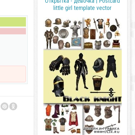
Открытка - девочка | Postcard
little girl template vector