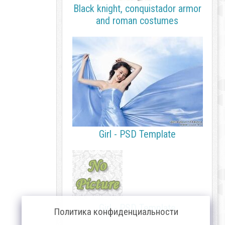
Black knight, conquistador armor
and roman costumes
Girl - PSD Template
Girl - PSD Template
Политика конфиденциальности