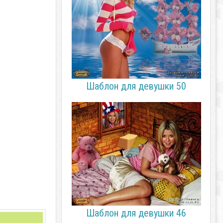
Шаблон для девушки 50
Шаблон для девушки 46