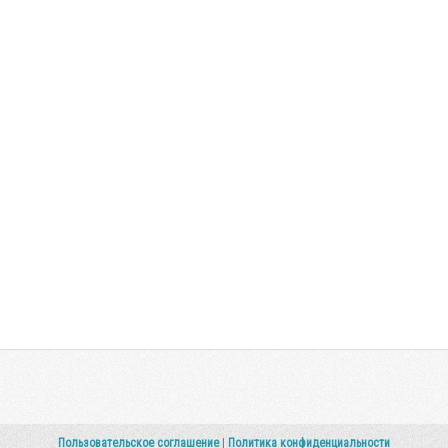
Пользовательское соглашение
|
Политика конфиденциальности