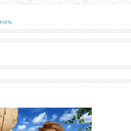
я сеть