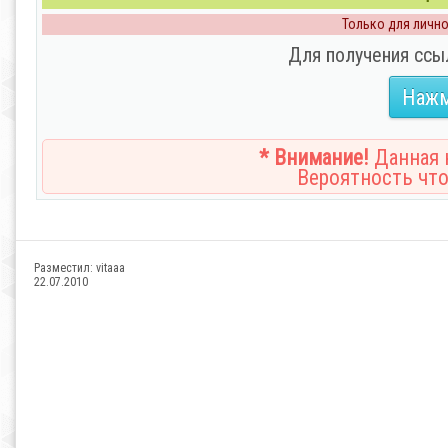
Только для личног
Для получения ссы
Нажм
* Внимание!
Данная н
Вероятность что
Разместил:
vitaaa
22.07.2010