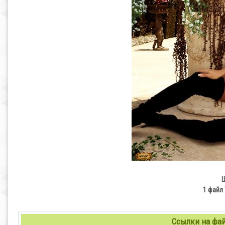
Ш
1 файл 
Ссылки на файл