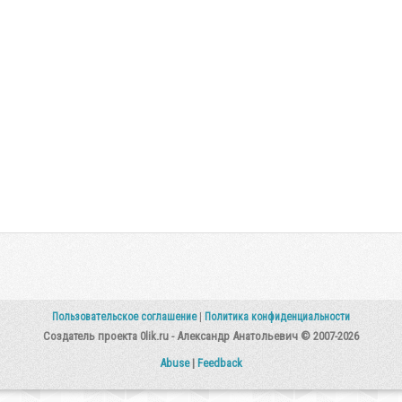
Пользовательское соглашение
|
Политика конфиденциальности
Создатель проекта 0lik.ru - Александр Анатольевич © 2007-2026
Abuse
|
Feedback