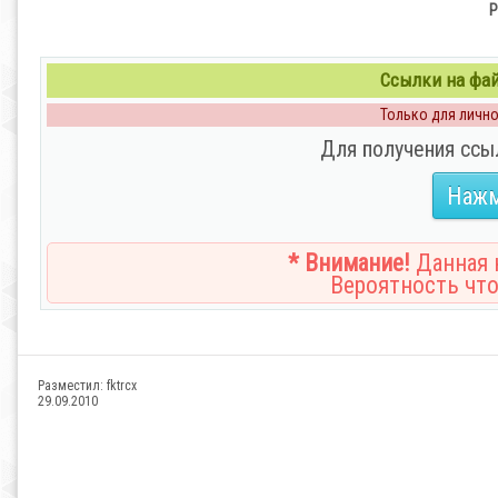
P
Ссылки на файл
Только для личног
Для получения ссы
Нажм
* Внимание!
Данная н
Вероятность что
Разместил:
fktrcx
29.09.2010