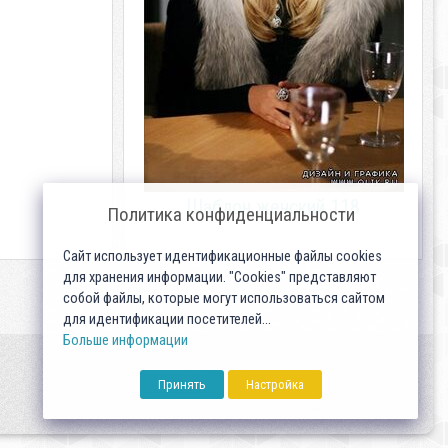
Шаблон женский 118
Политика конфиденциальности
Сайт использует идентификационные файлы cookies
для хранения информации. "Cookies" представляют
собой файлы, которые могут использоваться сайтом
для идентификации посетителей...
Больше информации
Принять
Настройка